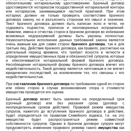
обязательному нотариальному удостоверению. Брачный договор
удостоверяется нотариусом государственной нотариальной конторы
или нотариусом, занимающимся частной практикой. При этом
нотариус должен не только проверить соответствие брачного
договора закону, но и разъяснить сторонам его смысл и значение.
Текст брачного договора должен быть написан ясно и четко, не
содержать подчисток, приписок и неоговоренных исправлений.
Фамилии, имена и отчества сторон в брачном договоре во избежание
возможных недоразумений должны быть указаны полностью.
Неукоснительное исполнение данных требований закона является
очень важным как для самих сторон
брачного договора
, так и для
третьих лиц. Действие брачного договора, как правило, рассчитано на
длительный период времени, что требует ясности и четкости в
определении имущественных прав и обязанностей супругов, которые
и обеспечиваются нотариальной формой брачного договора.
Несоблюдение нотариальной формы брачного договора влечет его
недействительность. Такой договор является ничтожным и не влечет
юридических последствий, за исключением тех, что связаны с его
недействительностью.
При
составлении брачного договора
по требованию одной из сторон
или обеих сторон в случае возникновения спора о стоимости
имущества проводится его оценка.
Брачный
договор
может быть заключен на определенный срок
(срочный договор) или без указания срока (договор с
неопределенным сроком действия). Правовой режим имущества
супругов, нажитого до вступления брачного договора в действие,
будет определяться по правилам Семейного кодекса, т.е. на это
имущество будет распространяться режим совместной
собственности супругов. Однако в брачном договоре супруги могут
предусмотреть изменение правового режима такого
имущества
как