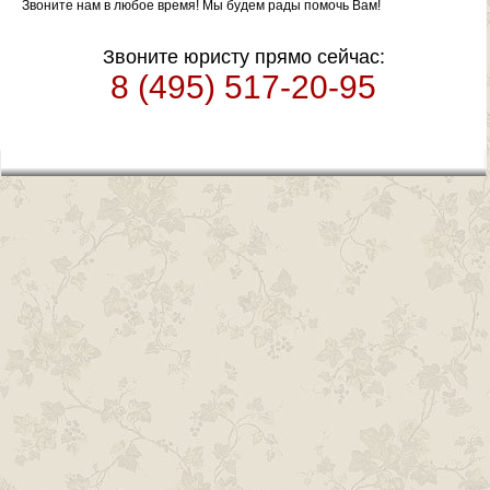
РЕГИСТРАЦИЯ И
Звоните нам в любое время! Мы будем рады помочь Вам!
ЛИКВИДАЦИЯ ООО
Звоните юристу прямо сейчас:
И ИП
8 (495) 517-20-95
РЕГИСТРАЦИЯ ООО И
ИНДИВИДУАЛЬНЫХ
ПРЕДПРИНИМАТЕЛЕЙ
(ИП) ИХ ИЗМЕНЕНИЕ И
ЛИКВИДАЦИЯ
ООО (ОБЩЕСТВО С
ОГРАНИЧЕННОЙ
ОТВЕТСТВЕННОСТЬЮ)
КОНТАКТЫ
ЮРИДИЧЕСКИЕ
СТАТЬИ