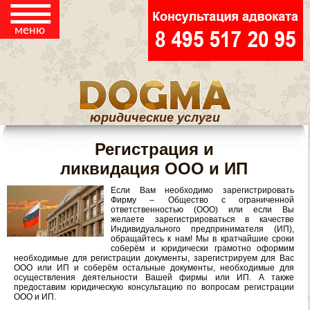
☰
ОПЕКУНСТВО И
меню
ПОПЕЧИТЕЛЬСТВО
ЧИНЕНИЕ ПРЕПЯТСТВИЙ
В ОБЩЕНИИ С РЕБЕНКОМ
юридические услуги
НАСЛЕДСТВО
Регистрация и
ликвидация ООО и ИП
ЖИЛИЩНЫЕ
Если Вам необходимо зарегистрировать
Фирму – Общество с ограниченной
ответственностью (ООО) или если Вы
СПОРЫ
желаете зарегистрироваться в качестве
Индивидуального предпринимателя (ИП),
обращайтесь к нам! Мы в кратчайшие сроки
ЮРИДИЧЕСКАЯ
соберём и юридически грамотно оформим
необходимые для регистрации документы, зарегистрируем для Вас
ООО или ИП и соберём остальные документы, необходимые для
ПОМОЩЬ
осуществления деятельности Вашей фирмы или ИП. А также
ПОТРЕБИТЕЛЯМ
предоставим юридическую консультацию по вопросам регистрации
ООО и ИП.