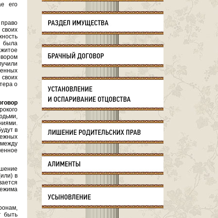
ае его
 право
своих
жность
 была
ажитое
овором
лучили
менных
 своих
тера о
оговор
рокого
юдьми,
ниями.
удут в
бежных
 между
енное
ашение
или) в
вается
режима
ронам,
т быть