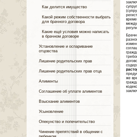
заклю
супру
Как делится имущество
(супр
регис
Какой режим собственности выбрать
време
для брачного договора
межд
регул
Какие ещё условия можно написать
Брачн
в брачном договоре
разно
измен
Установление и оспаривание
согла
отцовства
гражд
требо
Лишение родительских прав
догов
содер
раст
Лишение родительских прав отца
преду
же вр
Алименты
гражд
кодек
заклю
Соглашение об уплате алиментов
Взыскание алиментов
Усыновление
Опекунство и попечительство
Чинение препятствий в общении с
ребенком