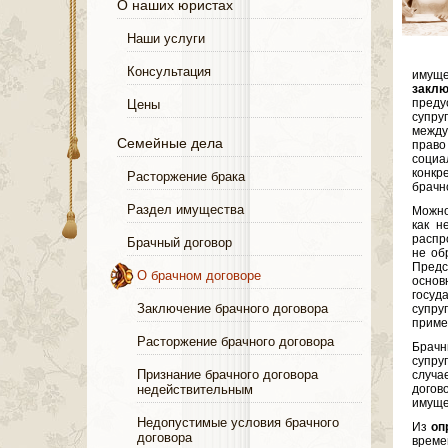
О наших юристах
Наши услуги
Консультация
имуще
закл
преду
Цены
супру
между
Семейные дела
право
социа
конкр
Расторжение брака
брачн
Раздел имущества
Можно
как н
распр
Брачный договор
не об
Предс
О брачном договоре
основ
госуд
Заключение брачного договора
супр
приме
Расторжение брачного договора
Брачн
супру
Признание брачного договора
случа
недействительным
догов
имуще
Недопустимые условия брачного
Из
оп
договора
време