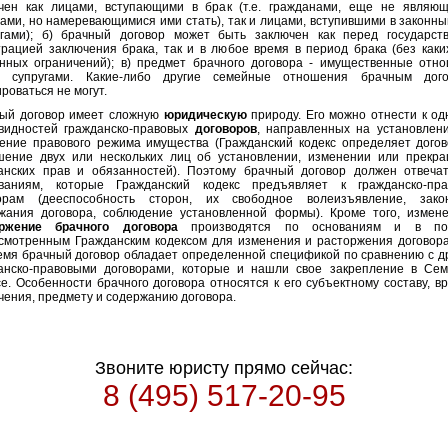
чен как лицами, вступающими в брак (т.е. гражданами, еще не являю
гами, но намеревающимися ими стать), так и лицами, вступившими в законны
угами); б) брачный договор может быть заключен как перед государст
трацией заключения брака, так и в любое время в период брака (без каки
нных ограничений); в) предмет брачного договора - имущественные отн
у супругами. Какие-либо другие семейные отношения брачным дого
ироваться не могут.
ый договор имеет сложную
юридическую
природу. Его можно отнести к од
видностей гражданско-правовых
договоров
, направленных на установлен
ение правового режима имущества (Гражданский кодекс определяет догов
шение двух или нескольких лиц об установлении, изменении или прекр
анских прав и обязанностей). Поэтому брачный договор должен отвеча
ваниям, которые Гражданский кодекс предъявляет к гражданско-пр
орам (дееспособность сторон, их свободное волеизъявление, зако
жания договора, соблюдение установленной формы). Кроме того, измен
оржение брачного договора
производятся по основаниям и в пор
смотренным Гражданским кодексом для изменения и расторжения договора
емя брачный договор обладает определенной спецификой по сравнению с д
анско-правовыми договорами, которые и нашли свое закрепление в Се
се. Особенности брачного договора относятся к его субъектному составу, в
чения, предмету и содержанию договора.
Звоните юристу прямо сейчас:
8 (495) 517-20-95