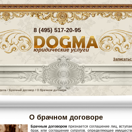
8 (495) 517-20-95
юридические услуги
Записатьс
дела
/
Брачный договор
/
О брачном договоре
О брачном договоре
Брачным договором
признается соглашение лиц, вступа
брак, или соглашение супругов, определяющее имущест