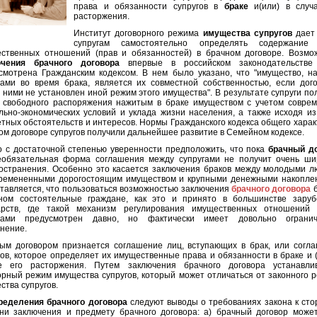
права и обязанности супругов в
браке
и(или) в случ
расторжения.
Институт договорного режима
имущества супругов
дает
супругам самостоятельно определять содержание 
ственных отношений (прав и обязанностей) в брачном договоре. Возмо
ючения брачного договора
впервые в российском законодательстве
смотрена Гражданским кодексом. В нем было указано, что "имущество, н
гами во время брака, является их совместной собственностью, если дог
 ними не установлен иной режим этого имущества". В результате супруги по
 свободного распоряжения нажитым в браке имуществом с учетом совре
льно-экономических условий и уклада жизни населения, а также исходя из
етных обстоятельств и интересов. Нормы Гражданского кодекса общего харак
ом договоре супругов получили дальнейшее развитие в Семейном кодексе.
 с достаточной степенью уверенности предположить, что пока
брачный д
еобязательная форма соглашения между супругами не получит очень ши
остранения. Особенно это касается заключения браков между молодыми л
ремененными дорогостоящим имуществом и крупными денежными накопле
тавляется, что пользоваться возможностью заключения
брачного договора
б
ном состоятельные граждане, как это и принято в большинстве зару
арств, где такой механизм регулирования имущественных отношений
угами предусмотрен давно, но фактически имеет довольно огранич
нение.
ым договором признается соглашение лиц, вступающих в брак, или согл
гов, которое определяет их имущественные права и обязанности в браке и (
е его расторжения. Путем заключения брачного договора устанавли
орный режим имущества супругов, который может отличаться от законного 
ства супругов.
ределения брачного договора
следуют выводы о требованиях закона к сто
ни заключения и предмету брачного договора: а) брачный договор може