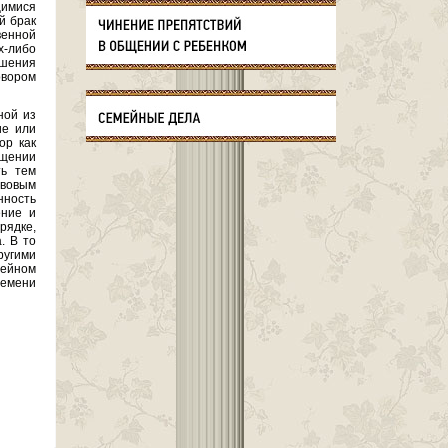
щимися
й брак
венной
х-либо
ошения
вором
ной из
ие или
ор как
ащении
ть тем
авовым
нность
ение и
ядке,
. В то
ругими
мейном
ремени