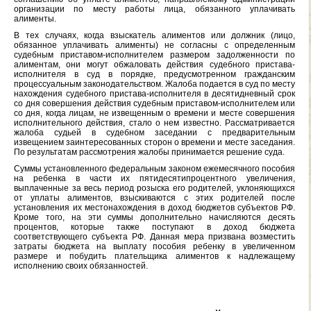
организации по месту работы лица, обязанного уплачивать
алименты.
В тех случаях, когда взыскатель алиментов или должник (лицо,
обязанное уплачивать алименты) не согласны с определенным
судебным приставом-исполнителем размером задолженности по
алиментам, они могут обжаловать действия судебного пристава-
исполнителя в суд в порядке, предусмотренном гражданским
процессуальным законодательством. Жалоба подается в суд по месту
нахождения судебного пристава-исполнителя в десятидневный срок
со дня совершения действия судебным приставом-исполнителем или
со дня, когда лицам, не извещенным о времени и месте совершения
исполнительного действия, стало о нем известно. Рассматривается
жалоба судьей в судебном заседании с предварительным
извещением заинтересованных сторон о времени и месте заседания.
По результатам рассмотрения жалобы принимается решение суда.
Суммы установленного федеральным законом ежемесячного пособия
на ребенка в части их пятидесятипроцентного увеличения,
выплаченные за весь период розыска его родителей, уклоняющихся
от уплаты алиментов, взыскиваются с этих родителей после
установления их местонахождения в доход бюджетов субъектов РФ.
Кроме того, на эти суммы дополнительно начисляются десять
процентов, которые также поступают в доход бюджета
соответствующего субъекта РФ. Данная мера призвана возместить
затраты бюджета на выплату пособия ребенку в увеличенном
размере и побудить плательщика алиментов к надлежащему
исполнению своих обязанностей.