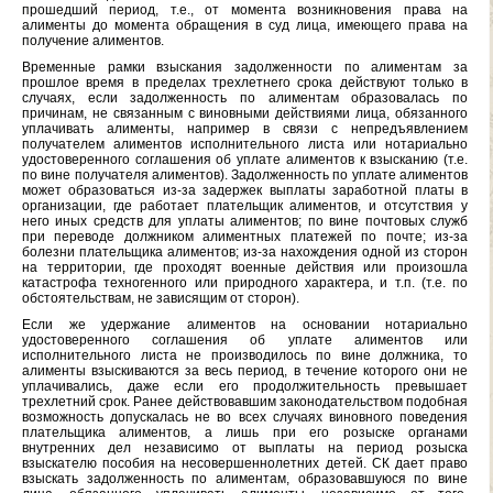
прошедший период, т.е., от момента возникновения права на
алименты до момента обращения в суд лица, имеющего права на
получение алиментов.
Временные рамки взыскания задолженности по алиментам за
прошлое время в пределах трехлетнего срока действуют только в
случаях, если задолженность по алиментам образовалась по
причинам, не связанным с виновными действиями лица, обязанного
уплачивать алименты, например в связи с непредъявлением
получателем алиментов исполнительного листа или нотариально
удостоверенного соглашения об уплате алиментов к взысканию (т.е.
по вине получателя алиментов). Задолженность по уплате алиментов
может образоваться из-за задержек выплаты заработной платы в
организации, где работает плательщик алиментов, и отсутствия у
него иных средств для уплаты алиментов; по вине почтовых служб
при переводе должником алиментных платежей по почте; из-за
болезни плательщика алиментов; из-за нахождения одной из сторон
на территории, где проходят военные действия или произошла
катастрофа техногенного или природного характера, и т.п. (т.е. по
обстоятельствам, не зависящим от сторон).
Если же удержание алиментов на основании нотариально
удостоверенного соглашения об уплате алиментов или
исполнительного листа не производилось по вине должника, то
алименты взыскиваются за весь период, в течение которого они не
уплачивались, даже если его продолжительность превышает
трехлетний срок. Ранее действовавшим законодательством подобная
возможность допускалась не во всех случаях виновного поведения
плательщика алиментов, а лишь при его розыске органами
внутренних дел независимо от выплаты на период розыска
взыскателю пособия на несовершеннолетних детей. СК дает право
взыскать задолженность по алиментам, образовавшуюся по вине