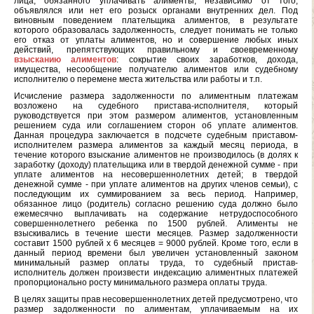
лица, обязанного уплачивать алименты, независимо от того,
объявлялся или нет его розыск органами внутренних дел. Под
виновным поведением плательщика алиментов, в результате
которого образовалась задолженность, следует понимать не только
его отказ от уплаты алиментов, но и совершение любых иных
действий, препятствующих правильному и своевременному
взысканию алиментов
: сокрытие своих заработков, дохода,
имущества, несообщение получателю алиментов или судебному
исполнителю о перемене места жительства или работы и т.п.
Исчисление размера задолженности по алиментным платежам
возложено на судебного пристава-исполнителя, который
руководствуется при этом размером алиментов, установленным
решением суда или соглашением сторон об уплате алиментов.
Данная процедура заключается в подсчете судебным приставом-
исполнителем размера алиментов за каждый месяц периода, в
течение которого взыскание алиментов не производилось (в долях к
заработку (доходу) плательщика или в твердой денежной сумме - при
уплате алиментов на несовершеннолетних детей; в твердой
денежной сумме - при уплате алиментов на других членов семьи), с
последующим их суммированием за весь период. Например,
обязанное лицо (родитель) согласно решению суда должно было
ежемесячно выплачивать на содержание нетрудоспособного
совершеннолетнего ребенка по 1500 рублей. Алименты не
взыскивались в течение шести месяцев. Размер задолженности
составит 1500 рублей х 6 месяцев = 9000 рублей. Кроме того, если в
данный период времени был увеличен установленный законом
минимальный размер оплаты труда, то судебный пристав-
исполнитель должен произвести индексацию алиментных платежей
пропорционально росту минимального размера оплаты труда.
В целях защиты прав несовершеннолетних детей предусмотрено, что
размер задолженности по алиментам, уплачиваемым на их