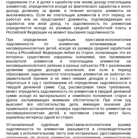
содержание (т.е. в долях к заработку или иному доходу плательщика
алиментов), определяется исходя из фактического заработка и иного
дохода должника за время, в течение которого алименты не
выплачивались. Если же плательщик алиментов в этот период не
работал или не представляет документы, подтверждающие его
заработок или иной доход, то задолженность по алиментам
определяется исходя из размера средней заработной платы в
Российской Федерации на момент взыскания задолженности.
При определении судебным приставом-исполнителем
задолженности по алиментам, уплачиваемым на
несовершеннолетних детей, исходя из размера средней заработной
платы в Российской Федерации любая из сторон, полагающая, что ее
интересы существенно нарушены (например, при проживании
взыскателя алиментов и плательщика алиментов на
несовершеннолетнего ребенка в разных субъектах РФ с различными
уровнями средних доходов населения; или если в период
образования задолженности плательщик алиментов не работал по
уважительной причине и не имел никаких доходов и т.п.), может
обратиться в суд с требованием об определении задолженности в
твердой денежной сумме. Суд, рассматривая такое требование,
может определить задолженность по алиментам в твердой денежной
сумме исходя из материального и семейного положения сторон и
других заслуживающих внимания обстоятельств. При этом суд
выясняет все обстоятельства дела, имеющие значение для
правильного установления размера задолженности по алиментам на
несовершеннолетних детей, в противном случае могут быть
ущемлены интересы одной из сторон.
Установленный судебным приставом-исполнителем размер
задолженности по алиментам указывается в сопроводительном
письме к исполнительному листу или нотариально удостоверенному
соглашению об уплате алиментов, направляемому администрации