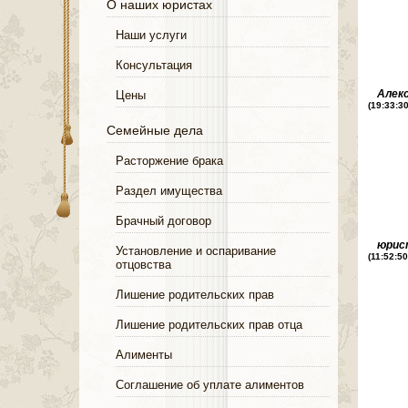
О наших юристах
Наши услуги
Консультация
Алек
Цены
(19:33:3
Семейные дела
Расторжение брака
Раздел имущества
Брачный договор
юрис
Установление и оспаривание
(11:52:5
отцовства
Лишение родительских прав
Лишение родительских прав отца
Алименты
Соглашение об уплате алиментов