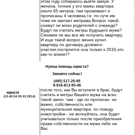
этом году собираюсь выйти замуж. У
жениха, точнее у его мамы квартира
около 65 метров, там проживают и
прописаны 4 человека,т.е. по сути им
тоже не хватает метража.Вопрос такой,
снимут ли моих родителей с очереди?
Будут ли считать метры будущего мужа?
Сможем ли мы все же получить квартиру.
И еще такой вопрос жених купил
квартиру по договору долевого
участия,построится она только к 2016,это
как-то влияет?
Нужна помощь юриста?
Звоните сейчас!
(495) 517-20-95
8-916-813-95-46
после того, как Вы вступите в брак, будут
юрист
считать и метры Вашего мужа на всех.
(13:40:54 05.03.2014)
такой закон. там - где он прописан. не
важно, собственность или
муниципальная квартира. по поводу
новостройки - не волнуйтесь, она будет
учитываться только после приобретения
права собственности на мужа либо на
Вас.