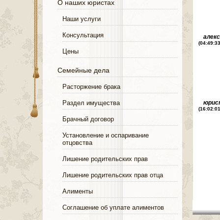
О наших юристах
Наши услуги
Консультация
алек
(04:49:3
Цены
Семейные дела
Расторжение брака
Раздел имущества
юрис
(16:02:0
Брачный договор
Установление и оспаривание
отцовства
Лишение родительских прав
Лишение родительских прав отца
Алименты
Соглашение об уплате алиментов