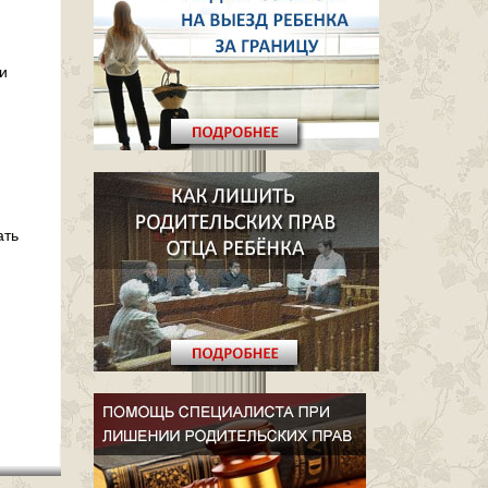
и
ать