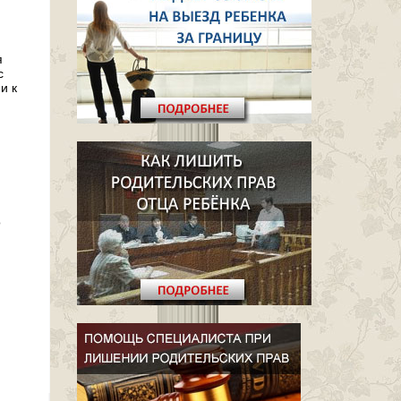
я
с
и к
о