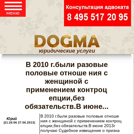
☰
ЮРИДИЧЕСКАЯ
меню
ПОМОЩЬ
ПОТРЕБИТЕЛЯМ
РЕГИСТРАЦИЯ И
юридические услуги
ЛИКВИДАЦИЯ ООО
И ИП
В 2010 г.были разовые
КОНТАКТЫ
половые отноше ния с
женщиной с
применением контроц
ЮРИДИЧЕСКИЕ
епции,без
обязательств.В июне...
СТАТЬИ
В 2010 г.были разовые половые отноше
Юрий
ния с женщиной с применением контроц
(21:26:56 27.06.2013)
епции,без обязательств.В июне 2013г
получаю Судебное извещение о призна