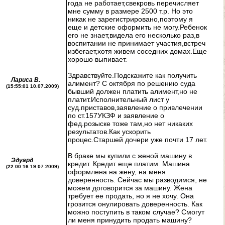
года не работает,свекровь перечисляет
мне сумму в размере 2500 т.р. Но это
никак не зарегистрировано,поэтому я
еще и детские оформить не могу.Ребенок
его не знает,видела его несколько раз,в
воспитании не принимает участия,встреч
избегает,хотя живем соседних домах.Еще
хорошо выпивает.
Здравствуйте.Подскажите как получить
Лариса В.
алимент? С октября по решению суда
(15:55:01 10.07.2009)
бывший должен платить алимент,но не
платит.Исполнительный лист у
суд.приставов,заявление о привлечении
по ст.157УКЗФ и заявление о
фед.розыске тоже там,но нет никаких
результатов.Как ускорить
процес.Старшей дочери уже почти 17 лет.
В браке мы купили с женой машину в
Эдуард
кредит. Кредит еще платим. Машина
(22:00:16 19.07.2009)
оформлена на жену, на меня
доверенность. Сейчас мы разводимся, не
можем договорится за машину. Жена
требует ее продать, но я не хочу. Она
грозится онулировать доверенность. Как
можно поступить в таком случае? Смогут
ли меня принудить продать машину?