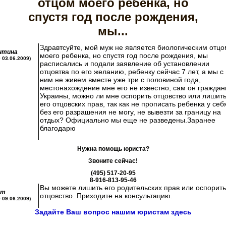
отцом моего ребенка, но
спустя год после рождения,
мы...
Здравтсуйте, мой муж не является биологическим отцо
нтина
моего ребенка, но спустя год после рождения, мы
0 03.06.2009)
расписались и подали заявление об установлении
отцовтва по его желанию, ребенку сейчас 7 лет, а мы с
ним не живем вместе уже три с половиной года,
местонахождение мне его не известно, сам он граждан
Украины, можно ли мне оспорить отцовство или лишит
его отцовских прав, так как не прописать ребенка у себ
без его разрашения не могу, не вывезти за границу на
отдых? Официально мы еще не разведены.Заранее
благодарю
Нужна помощь юриста?
Звоните сейчас!
(495) 517-20-95
8-916-813-95-46
Вы можете лишить его родительских прав или оспорить
ст
отцовство. Приходите на консультацию.
9 09.06.2009)
Задайте Ваш вопрос нашим юристам здесь