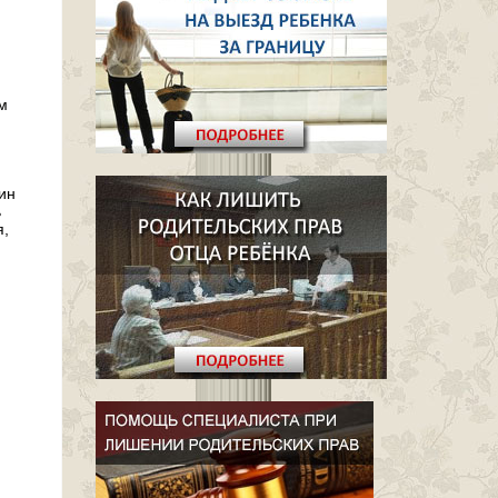
м
ин
ь
я,