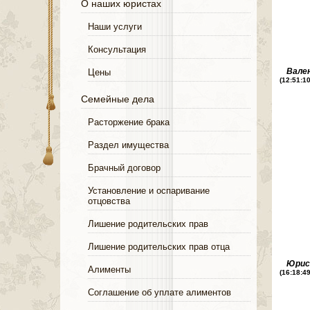
О наших юристах
Наши услуги
Консультация
Вале
Цены
(12:51:1
Семейные дела
Расторжение брака
Раздел имущества
Брачный договор
Установление и оспаривание
отцовства
Лишение родительских прав
Лишение родительских прав отца
Юри
Алименты
(16:18:4
Соглашение об уплате алиментов