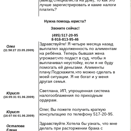
(выезд специалиста на дом), то как это
лучше зарегистрировать и какие налоги
платить?
Нужна помощь юриста?
Звоните сейчас!
(495) 517-20-95
8-916-813-95-46
Здравствуйте! Я четыре месяца назад
Олег
выплатил задолженность по алиментам
(11:58:27 23.05.2009)
на ребёнка. Теперь бывшая жена
угрожает,что подаст в суд, чтобы я
выплачивал неустойку, если я не буду
помогать ей деньгами. Алименты
плачу.Подскажите,что можно сделать в
моей ситуации. Я не богат и у меня
другая семья.
Светлана, ИП, упрощенная система
Юрист
налогооблажения по приходным
(16:05:31 01.06.2009)
ордерам.
Олег, Вы пожете получить краткую
Юрист
консультацию по телефону 517-20-95.
(16:07:04 01.06.2009)
Здравствуйте.Хотела бы узнать, что мне
Остапова
делать при расторжении брака с
Елена