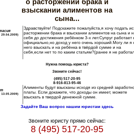
о расторжении брака и
взыскании алиментов на
сына...
Здравствуйте! Подскажите пожалуйста,я хочу подать ис
тасия
расторжении брака и взыскании алиментов на сына и н
6 29.04.2009)
себя до достижения ребёнком 3-х лет.Супруг работает 
официально,но доход у него очень хороший.Могу ли я 
него взыскать и на ребёнка в твёрдой сумме и на
себя,если нет то по каким статьям?(ранее я не работа
Нужна помощь юриста?
Звоните сейчас!
(495) 517-20-95
8-916-813-95-46
Алименты будут взысканы исходя из средней заработн
ст
платы. Если докажите, что доходы он имеет, можете
1 13.05.2009)
взыскать в твердой денежной сумме.
Задайте Ваш вопрос нашим юристам здесь
Звоните юристу прямо сейчас:
8 (495) 517-20-95