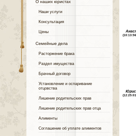
О наших юристах
Наши услуги
Консультация
Анас
Цены
(10:13:5
Семейные дела
Расторжение брака
Раздел имущества
Брачный договор
Установление и оспаривание
отцовства
Юри
(12:25:0
Лишение родительских прав
Лишение родительских прав отца
Алименты
Соглашение об уплате алиментов