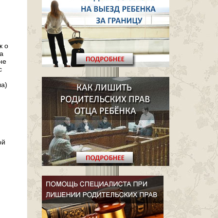
к о
а
не
с
ла)
ой