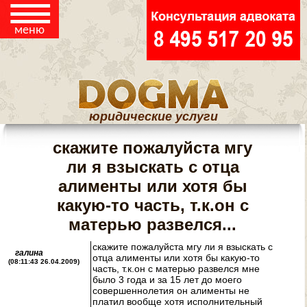
НАСЛЕДСТВО
☰
меню
ЖИЛИЩНЫЕ
СПОРЫ
ЮРИДИЧЕСКАЯ
юридические услуги
ПОМОЩЬ
ПОТРЕБИТЕЛЯМ
скажите пожалуйста мгу
ли я взыскать с отца
РЕГИСТРАЦИЯ И
алименты или хотя бы
ЛИКВИДАЦИЯ ООО
какую-то часть, т.к.он с
И ИП
матерью развелся...
КОНТАКТЫ
скажите пожалуйста мгу ли я взыскать с
галина
отца алименты или хотя бы какую-то
(08:11:43 26.04.2009)
часть, т.к.он с матерью развелся мне
было 3 года и за 15 лет до моего
совершеннолетия он алименты не
ЮРИДИЧЕСКИЕ
платил вообще хотя исполнительный