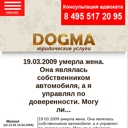
ЖИЛИЩНЫЕ
☰
СПОРЫ
меню
ЮРИДИЧЕСКАЯ
ПОМОЩЬ
ПОТРЕБИТЕЛЯМ
юридические услуги
РЕГИСТРАЦИЯ И
19.03.2009 умерла жена.
ЛИКВИДАЦИЯ ООО
И ИП
Она являлась
собственником
КОНТАКТЫ
автомобиля, а я
управлял по
доверенности. Могу
ЮРИДИЧЕСКИЕ
ли...
СТАТЬИ
19.03.2009 умерла жена. Она являлась
Михаил
собственником автомобиля, а я управлял
(10:13:45 15.04.2009)