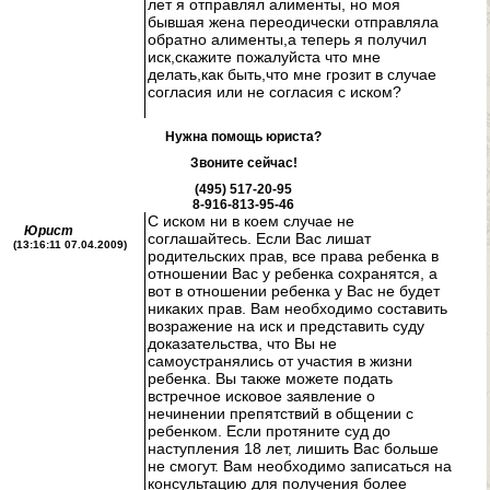
лет я отправлял алименты, но моя
бывшая жена переодически отправляла
обратно алименты,а теперь я получил
иск,скажите пожалуйста что мне
делать,как быть,что мне грозит в случае
согласия или не согласия с иском?
Нужна помощь юриста?
Звоните сейчас!
(495) 517-20-95
8-916-813-95-46
С иском ни в коем случае не
Юрист
соглашайтесь. Если Вас лишат
(13:16:11 07.04.2009)
родительских прав, все права ребенка в
отношении Вас у ребенка сохранятся, а
вот в отношении ребенка у Вас не будет
никаких прав. Вам необходимо составить
возражение на иск и представить суду
доказательства, что Вы не
самоустранялись от участия в жизни
ребенка. Вы также можете подать
встречное исковое заявление о
нечинении препятствий в общении с
ребенком. Если протяните суд до
наступления 18 лет, лишить Вас больше
не смогут. Вам необходимо записаться на
консультацию для получения более