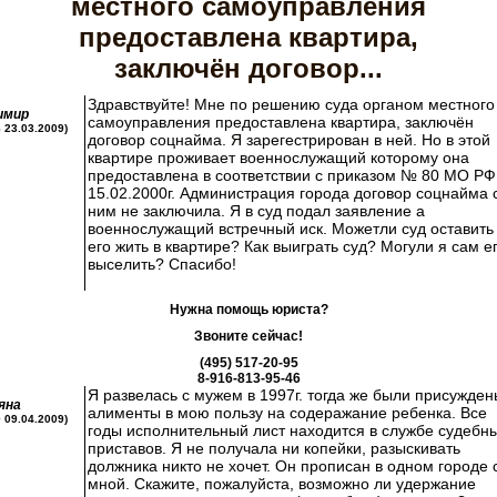
местного самоуправления
предоставлена квартира,
заключён договор...
Здравствуйте! Мне по решению суда органом местного
имир
самоуправления предоставлена квартира, заключён
8 23.03.2009)
договор соцнайма. Я зарегестрирован в ней. Но в этой
квартире проживает военнослужащий которому она
предоставлена в соответствии с приказом № 80 МО РФ
15.02.2000г. Администрация города договор соцнайма 
ним не заключила. Я в суд подал заявление а
военнослужащий встречный иск. Можетли суд оставить
его жить в квартире? Как выиграть суд? Могули я сам е
выселить? Спасибо!
Нужна помощь юриста?
Звоните сейчас!
(495) 517-20-95
8-916-813-95-46
Я развелась с мужем в 1997г. тогда же были присужден
яна
алименты в мою пользу на содеражание ребенка. Все
0 09.04.2009)
годы исполнительный лист находится в службе судебн
приставов. Я не получала ни копейки, разыскивать
должника никто не хочет. Он прописан в одном городе 
мной. Скажите, пожалуйста, возможно ли удержание