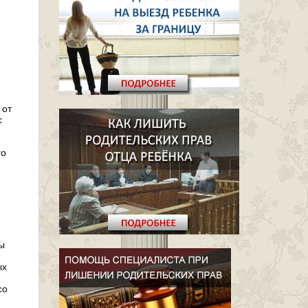
 от
с
го
ы
ых
со