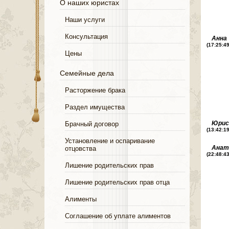
О наших юристах
Наши услуги
Консультация
Анна
(17:25:4
Цены
Семейные дела
Расторжение брака
Раздел имущества
Юри
Брачный договор
(13:42:1
Установление и оспаривание
Анат
отцовства
(22:48:4
Лишение родительских прав
Лишение родительских прав отца
Алименты
Соглашение об уплате алиментов