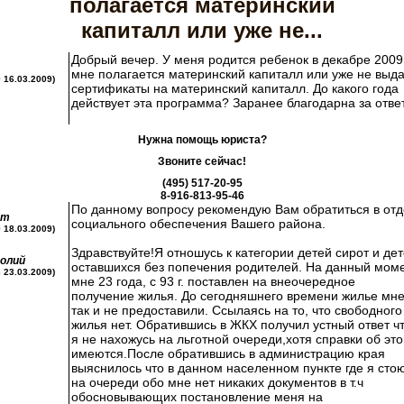
полагается материнский
капиталл или уже не...
Добрый вечер. У меня родится ребенок в декабре 2009г
мне полагается материнский капиталл или уже не выд
9 16.03.2009)
сертификаты на материнский капиталл. До какого года
действует эта программа? Заранее благодарна за ответ
Нужна помощь юриста?
Звоните сейчас!
(495) 517-20-95
8-916-813-95-46
По данному вопросу рекомендую Вам обратиться в от
ст
социального обеспечения Вашего района.
9 18.03.2009)
Здравствуйте!Я отношусь к категории детей сирот и де
олий
оставшихся без попечения родителей. На данный мом
3 23.03.2009)
мне 23 года, с 93 г. поставлен на внеочередное
получение жилья. До сегодняшнего времени жилье мн
так и не предоставили. Ссылаясь на то, что свободного
жилья нет. Обратившись в ЖКХ получил устный ответ ч
я не нахожусь на льготной очереди,хотя справки об эт
имеются.После обратившись в администрацию края
выяснилось что в данном населенном пункте где я сто
на очереди обо мне нет никаких документов в т.ч
обосновывающих постановление меня на