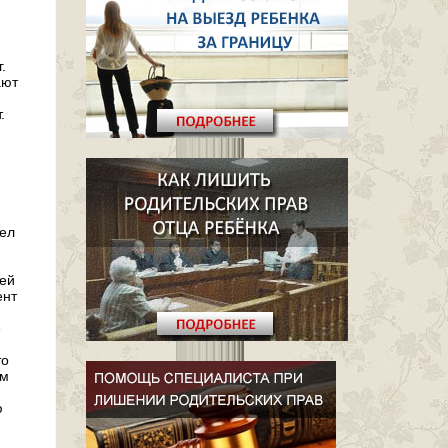
.
ают
.
дел
тей
ент
е
то
ом
ю