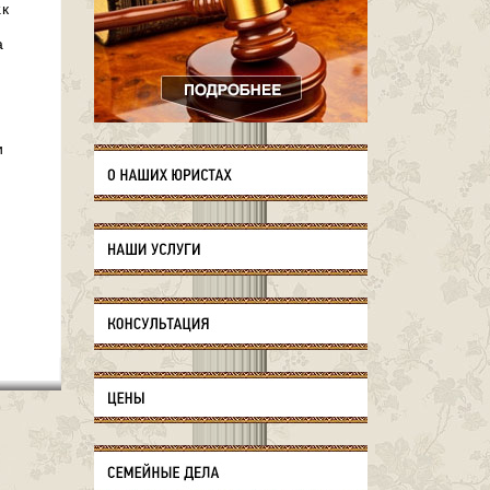
.к
а
и