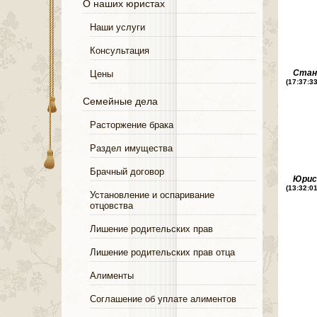
О наших юристах
Наши услуги
Консультация
Стан
Цены
(17:37:3
Семейные дела
Расторжение брака
Раздел имущества
Брачный договор
Юри
(13:32:0
Установление и оспаривание
отцовства
Лишение родительских прав
Лишение родительских прав отца
Алименты
Соглашение об уплате алиментов