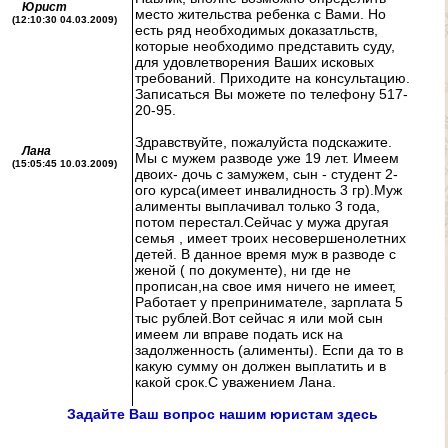
Юрист
место жительства ребенка с Вами. Но
(12:10:30 04.03.2009)
есть ряд необходимых доказатльств,
которые необходимо представить суду,
для удовлетворения Ваших исковых
требований. Приходите на консультацию.
Записаться Вы можете по телефону 517-
20-95.
Здравствуйте, пожалуйста подскажите.
Лана
Мы с мужем разводе уже 19 лет. Имеем
(15:05:45 10.03.2009)
двоих- дочь с замужем, сын - студент 2-
ого курса(имеет инвалидность 3 гр).Муж
алименты выплачивал только 3 года,
потом перестал.Сейчас у мужа другая
семья , имеет троих несовершенолетних
детей. В данное время муж в разводе с
женой ( по документе), ни где не
прописан,на свое имя ничего не имеет,
Работает у препринимателе, зарплата 5
тыс рублей.Вот сейчас я или мой сын
имеем ли вправе подать иск на
задолженность (алименты). Еспи да то в
какую сумму он должен выплатить и в
какой срок.С уважением Лана.
Задайте Ваш вопрос нашим юристам здесь