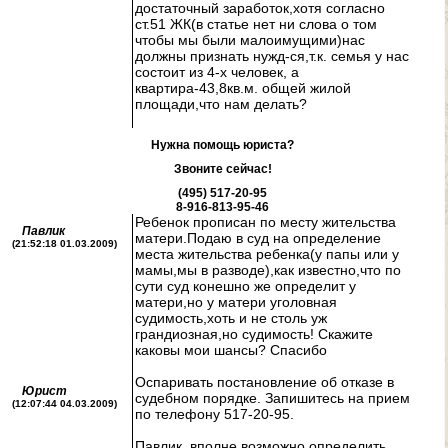
достаточный заработок,хотя согласно
ст.51 ЖК(в статье нет ни слова о том
чтобы мы были малоимущими)нас
должны признать нужд-ся,т.к. семья у нас
состоит из 4-х человек, а
квартира-43,8кв.м. общей жилой
площади,что нам делать?
Нужна помощь юриста?
Звоните сейчас!
(495) 517-20-95
8-916-813-95-46
Ребенок прописан по месту жительства
Павлик
матери.Подаю в суд на определение
(21:52:18 01.03.2009)
места жительства ребенка(у папы или у
мамы,мы в разводе),как известно,что по
сути суд конешно же определит у
матери,но у матери уголовная
судимость,хоть и не столь уж
грандиозная,но судимость! Скажите
каковы мои шансы? Спасибо
Оспаривать постановление об отказе в
Юрист
судебном порядке. Запишитесь на прием
(12:07:44 04.03.2009)
по телефону 517-20-95.
Павлик, вполне возможно определить