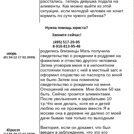
расстались. Теперь девушка подала на
алименты. Как можно выйти из этой
ситуации, если молодой человек не хочет
кормить по сути чужого ребенка?
Нужна помощь юриста?
Звоните сейчас!
(495) 517-20-95
8-916-813-95-46
родились близнецы Мать получила
игорь
свидетельство о рождении в роддоме на
(01:54:12 17.02.2009)
фамилию и отчество другого человека.
Затем уговорив меня я в непонятном
состоянии поехал с ней в местный загс и
оформил отцовство но паспорта со мной
не было.Затем она поменяла
свидетельство о рождении на меня.
Отношений не имеем. Мне более 50 как
быть. Сейчас грозится алиментами.
После увольнения я зарабатывю 10
т.р.Что мне делать, хотя ее и детей
люблю но не проживаю вместе Я в
москве она в деревне не далеко от моей
дачи бываю там только по выходным
Виктория, если он докажет, что был
Юрист
введен в заблуждение, что это его
(12:56:49 27.02.2009)