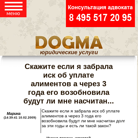
ЧИНЕНИЕ ПРЕПЯТСТВИЙ
☰
В ОБЩЕНИИ С РЕБЕНКОМ
меню
НАСЛЕДСТВО
ЖИЛИЩНЫЕ
юридические услуги
СПОРЫ
Скажите если я забрала
ЮРИДИЧЕСКАЯ
иск об уплате
алиментов а через 3
ПОМОЩЬ
ПОТРЕБИТЕЛЯМ
года его возобновила
будут ли мне насчитан...
РЕГИСТРАЦИЯ И
Скажите если я забрала иск об уплате
Марина
ЛИКВИДАЦИЯ ООО
алиментов а через 3 года его
(14:39:41 10.02.2009)
И ИП
возобновила будут ли мне насчитан долг
за эти годы и есть ли такой закон?
КОНТАКТЫ