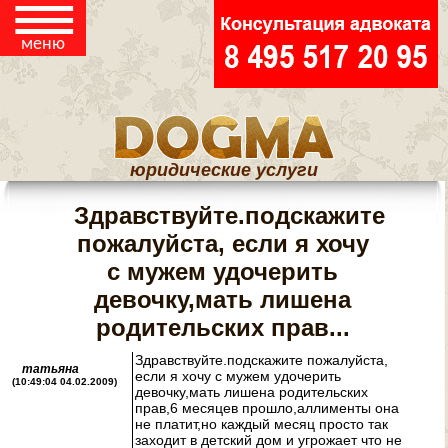
☰
СПОРЫ
меню
ЮРИДИЧЕСКАЯ
ПОМОЩЬ
ПОТРЕБИТЕЛЯМ
РЕГИСТРАЦИЯ И
юридические услуги
ЛИКВИДАЦИЯ ООО
Здравствуйте.подскажите
И ИП
пожалуйста, если я хочу
КОНТАКТЫ
с мужем удочерить
девочку,мать лишена
родительских прав...
ЮРИДИЧЕСКИЕ
Здравствуйте.подскажите пожалуйста,
татьяна
если я хочу с мужем удочерить
(10:49:04 04.02.2009)
СТАТЬИ
девочку,мать лишена родительских
прав,6 месяцев прошло,аллименты она
не платит,но каждый месяц просто так
заходит в детский дом и угрожает что не