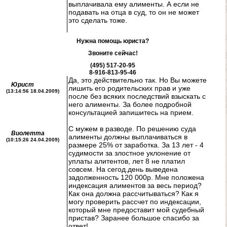
выплачивала ему алименты. А если не
подавать на отца в суд, то он не может
это сделать тоже.
Нужна помощь юриста?
Звоните сейчас!
(495) 517-20-95
8-916-813-95-46
Да, это действительно так. Но Вы можете
Юрист
лишить его родительских прав и уже
(13:14:56 18.04.2009)
после без всяких последствий взыскать с
него алименты. За более подробной
консультацией запишитесь на прием.
С мужем в разводе. По решению суда
Виолетта
алименты должны выплачиваться в
(10:15:26 24.04.2009)
размере 25% от заработка. За 13 лет - 4
судимости за злостное уклонение от
уплаты алитентов, лет 8 не платил
совсем. На сегод.день выведена
задолженность 120 000р. Мне положена
индексация алиментов за весь период?
Как она должна рассчитываться? Как я
могу проверить рассчет по индексации,
который мне предоставит мой судебный
пристав? Заранее большое спасибо за
ответ!