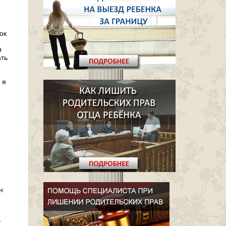
ок
и
ать
 я
н
у