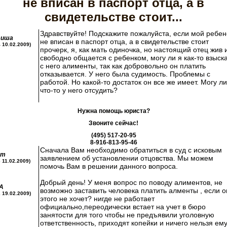
не вписан в паспорт отца, а в
свидетельстве стоит...
Здравствуйте! Подскажите пожалуйста, если мой ребен
тиша
не вписан в паспорт отца, а в свидетельстве стоит
4 10.02.2009)
прочерк, я, как мать одиночка, но настоящий отец жив 
свободно общается с ребенком, могу ли я как-то взыск
с него алименты, так как добровольно он платить
отказывается. У него была судимость. Проблемы с
работой. Но какой-то достаток он все же имеет. Могу ли
что-то у него отсудить?
Нужна помощь юриста?
Звоните сейчас!
(495) 517-20-95
8-916-813-95-46
Сначала Вам необходимо обратиться в суд с исковым
ст
заявлением об установлении отцовства. Мы можем
3 11.02.2009)
помочь Вам в решении данного вопроса.
Добрый день! У меня вопрос по поводу алиментов, не
А
возможно заставить человека платить алменты , если о
2 19.02.2009)
этого не хочет? нигде не работает
официально,переодически встает на учет в бюро
занятости для того чтобы не предъявили уголовную
ответственность, приходят копейки и ничего нельзя ем